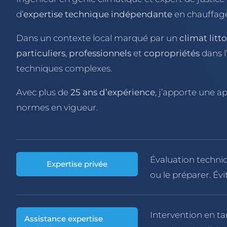
d’
expertise technique indépendante
en chauffage,
Dans un contexte local marqué par un
climat litto
particuliers
,
professionnels
et
copropriétés
dans l
techniques complexes.
Avec plus de
25 ans d’expérience
, j’apporte une a
normes en vigueur.
Évaluation techniq
Expertise privée
ou le préparer. Év
Intervention en ta
Assistance expertise