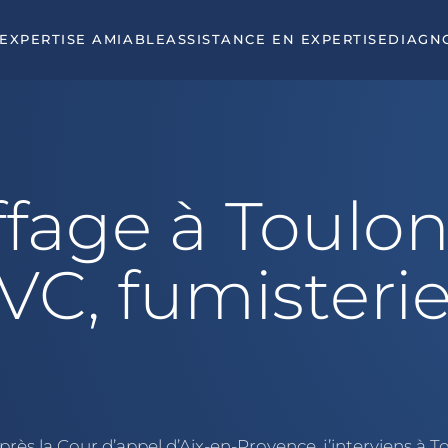
EXPERTISE AMIABLE
ASSISTANCE EN EXPERTISE
DIAGN
fage à Toulon
VC, fumisterie
près la Cour d’appel d’Aix-en-Provence, j’interviens à 