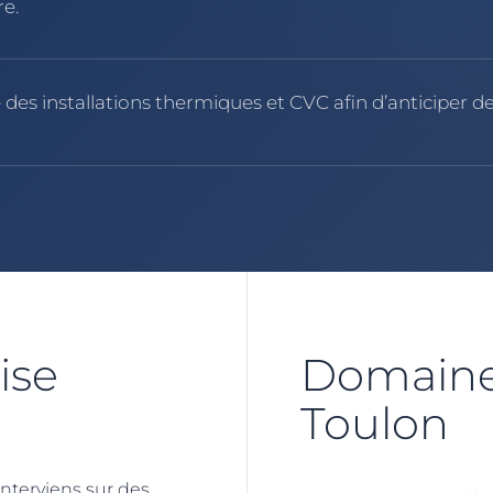
re.
 des installations thermiques et CVC afin d’anticiper d
ise
Domaines
Toulon
interviens sur des