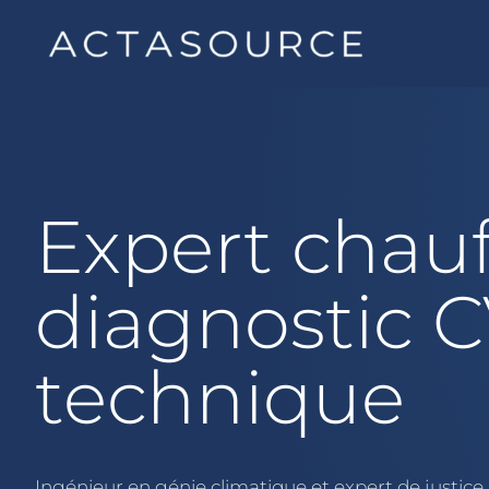
Expert chauf
diagnostic C
technique
Ingénieur en génie climatique et expert de justice 