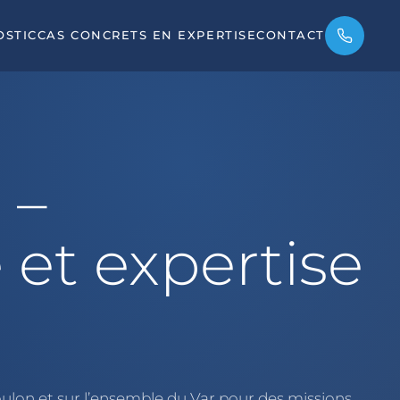
OSTIC
CAS CONCRETS EN EXPERTISE
CONTACT
 –
 et expertise
Toulon et sur l’ensemble du Var pour des missions