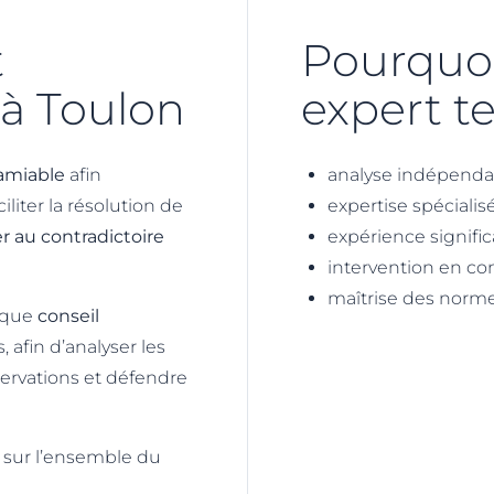
t
Pourquoi
 à Toulon
expert t
 amiable
afin
analyse indépenda
liter la résolution de
expertise spéciali
r au contradictoire
expérience signific
intervention en con
maîtrise des norm
t que
conseil
 afin d’analyser les
ervations et défendre
t sur l’ensemble du