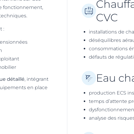
Chauffa
de fonctionnement,
CVC
techniques.
 :
installations de cha
déséquilibres aéra
mensionnées
consommations én
n
défauts de régulat
xploitant
obilier
Eau cha
ue détaillé
, intégrant
 équipements en place
production ECS ins
temps d’attente p
dysfonctionnement
analyse des risques