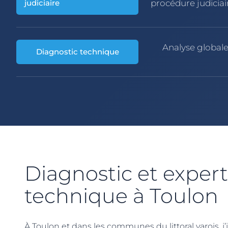
judiciaire
procédure judiciai
Analyse globale
Diagnostic technique
Diagnostic et expert
technique à Toulon
À Toulon et dans les communes du littoral varois, j’