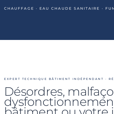
CHAUFFAGE · EAU CHAUDE SANITAIRE · FU
EXPERT TECHNIQUE BÂTIMENT INDÉPENDANT · R
Désordres, malfaç
dysfonctionnement
bâtiment ou votre i