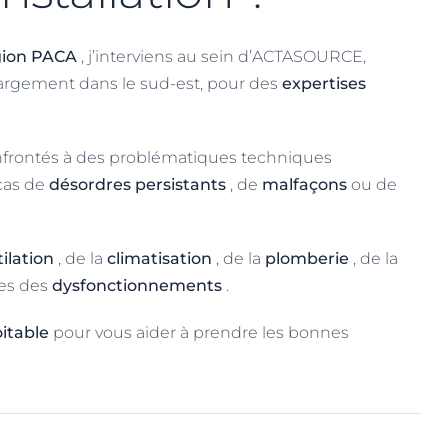
gion PACA
, j’interviens au sein d’ACTASOURCE,
 largement dans le sud-est, pour des
expertises
onfrontés à des problématiques techniques
cas de
désordres persistants
, de
malfaçons
ou de
tilation
, de la
climatisation
, de la
plomberie
, de la
uses des
dysfonctionnements
.
oitable
pour vous aider à prendre les bonnes